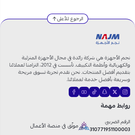
العلامة التجارية:
بنش مارك
الرجوع للأعلى
الموديل:
K-121ADSA
النوع:
غلاية ماء كهربائية
السعة:
1.2 ليتر
القدرة:
1800 واط
المادة:
ستانلس ستيل
نجم الأجهزة هي شركة رائدة في مجال الأجهزة المنزلية
اللون:
فضي
والكهربائية وأنظمة التكييف. تأسست في 2012، التزامنا لعملائنا
نظام التشغيل:
زر واحد
بتقديم أفضل المنتجات. نحن نقدم تجربة تسوق مريحة
الأمان:
إيقاف تلقائي عند الغليان
وسريعة بأفضل خدمة لعملائنا.
القاعدة:
دوران 360 درجة
غلاية ماء ستانلس ستيل 1.2 ليتر: تسخين
روابط مهمة
سريع وراحة يومية!
الرقم الضريبي
موثّق في منصة الأعمال
قدرة 1800 واط:
غلاية مياه 1800 بتسخين سريع يوفر
310771951100003