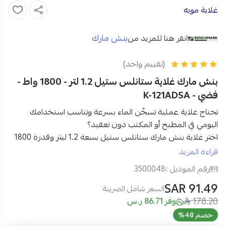
غلاية مويه
بنش مارك
انقر هنا للمزيد من
(تقييم واحد)
بنش مارك غلاية ستانلس ستيل 1.2 لتر - 1800 واط -
فضي - K-121ADSA
تحتاج غلاية عملية تسخّن الماء بسرعة وتناسب استخدامك
اليومي في المطبخ أو المكتب دون تعقيد؟
اختر
غلاية بنش مارك ستانلس ستيل بسعة 1.2 ليتر وقدرة 1800
واط
لتجربة تسخين سريعة وآمنة، مع
تصميم فضي أنيق
وتشغيل
قراءة المزيد
بسيط يلبّي احتياجاتك اليومية بكفاءة.
رقم الموديل :
3500048
91.49 SAR
مواصفات غلاية كهربائية بنش مارك 1800 واط – فضي:
السعر شامل الضريبة
178.20
العلامة التجارية:
بنش مارك
وفر 86.71 ر.س
الموديل:
K-121ADSA
خصم 48%
النوع:
غلاية ماء كهربائية