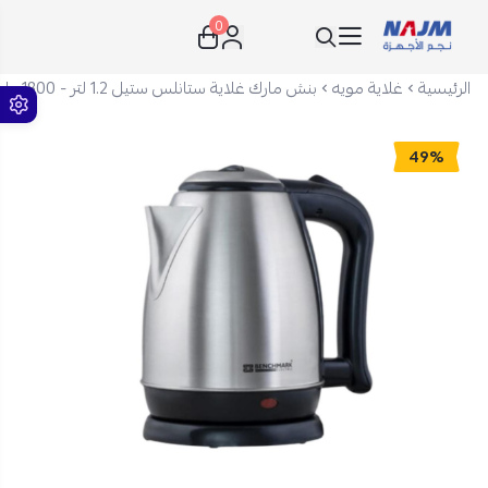
0
نجم الأجهزة
الرئيسية
غلاية مويه
بنش مارك غلاية ستانلس ستيل 1.2 لتر - 1800 واط - فضي - K-121ADSA
49%