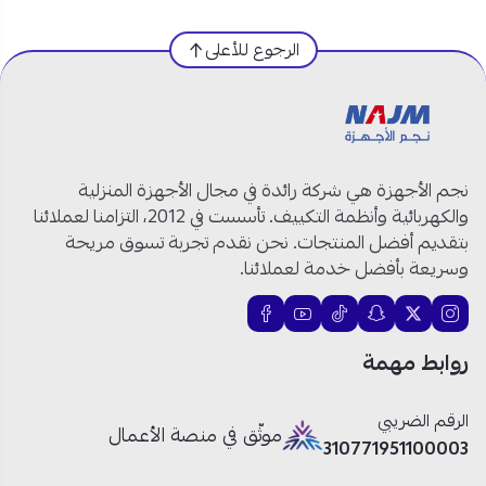
العلامة التجارية:
بيسك
الرجوع للأعلى
الموديل:
BAWMDF-M105S
النوع:
غسالة أوتوماتيك
نوع التحميل:
تحميل أمامي
سعة الغسيل:
10.5 كغ
سعة التجفيف:
7 كغ
نجم الأجهزة هي شركة رائدة في مجال الأجهزة المنزلية
نظام التشغيل:
غسيل وتجفيف مدمج
والكهربائية وأنظمة التكييف. تأسست في 2012، التزامنا لعملائنا
التحكم:
لوحة إلكترونية مع شاشة عرض رقمية
بتقديم أفضل المنتجات. نحن نقدم تجربة تسوق مريحة
برامج الغسيل:
متعددة لأنواع الأقمشة (قطنية،
وسريعة بأفضل خدمة لعملائنا.
حساسة، سريعة، مكثفة...)
التصميم:
فضي
الجهد الكهربائي:
220–240 فولت
روابط مهمة
التردد:
60 هرتز
الرقم الضريبي
موثّق في منصة الأعمال
310771951100003
غسالة بيسك تحميل أمامي: أداء متكامل في كل دورة!