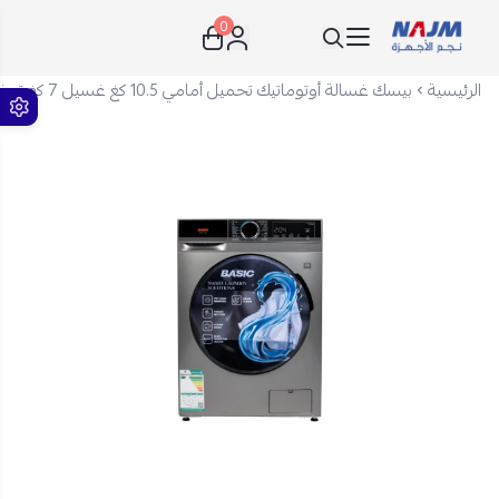
0
نجم الأجهزة
الرئيسية
بيسك غسالة أوتوماتيك تحميل أمامي 10.5 كغ غسيل 7 كغ تجفيف - فضى - BAWMDF-M105S