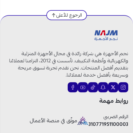
العلامة التجارية:
بيكو
رقم الموديل:
DVN06421S
الرجوع للأعلى
النوع:
غسالة صحون
عدد الأماكن:
14 مكان
عدد البرامج:
6 برامج
نوع الشاشة:
LED
اللون:
فضي
نجم الأجهزة هي شركة رائدة في مجال الأجهزة المنزلية
الحوض:
ستانلس ستيل
والكهربائية وأنظمة التكييف. تأسست في 2012، التزامنا لعملائنا
الجهد الكهربائي:
230 فولت
بتقديم أفضل المنتجات. نحن نقدم تجربة تسوق مريحة
الوزن:
43.3 كغ
وسريعة بأفضل خدمة لعملائنا.
استهلاك المياه:
9.5 لتر
نظام التجفيف:
تجفيف نشط بالمروحة
الأمان:
مزود بقفل الأطفال
روابط مهمة
بيكو غسالة صحون 14 مكان: لتنظيف ذكي وراحة يومية!
الرقم الضريبي
موثّق في منصة الأعمال
310771951100003
سعة كبيرة 14 مكان للعائلات:
توفر مساحة واسعة