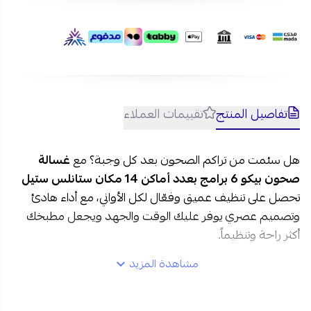
الأسئلة الشائعة حول غسالة صحون بيكو باللون الفضي:
1. هل غسالة الصحون بيكو موفرة للمياه؟
تستهلك غسالة الصحون بيكو 9.5 لتر لكل دورة، مما يجعلها خيارًا
اقتصاديًا وفعالًا مقارنة بالغسيل اليدوي.
2. ما هو أفضل برنامج لغسالة الصحون من بيكو؟
بسبب استخدام درجة حرارة منخفضة وكمية أقل من المياه في
تفاصيل المنتج
تقييمات العملاء
جلاية بيكو، يعتبر برنامج إكو 50 درجة مئوية في غسالة أطباق بيكو
من البرامج الأكثر اقتصادية وصديقة للبيئة، ويساعد على توفير
هل سئمت من تراكم الصحون بعد كل وجبة؟ مع
غسالة
المياه والطاقة والوقت.
صحون بيكو 6 برامج بعدد أماكن 14 مكان ستانلس ستيل
تحصل على تنظيف عميق وفعّال لكل الأواني، مع أداء هادئ
وتصميم عصري يوفر عليك الوقت والجهد ويجعل مطبخك
أكثر راحة وتنظيماً.
مشاهدة المزيد
مواصفات غسالة صحون بيكو 6 برامج في السعودية: