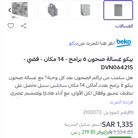
الغسالات
بيكو
انقر هنا للمزيد من
بيكو غسالة صحون 6 برامج - 14 مكان - فضي -
DVN06421S
هل سئمت من تراكم الصحون بعد كل وجبة؟ مع
غسالة صحون
بيكو 6 برامج بعدد أماكن 14 مكان ستانلس ستيل
تحصل على
تنظيف عميق وفعّال لكل الأواني، مع أداء هادئ وتصميم عصري
يوفر عليك الوقت والجهد ويجعل مطبخك أكثر راحة وتنظيماً.
قراءة المزيد
رقم الموديل :
2100073
مواصفات غسالة صحون بيكو 6 برامج في السعودية:
1,335 SAR
العلامة التجارية:
بيكو
السعر شامل الضريبة
1,554.85
رقم الموديل:
DVN06421S
وفر 219.85 ر.س