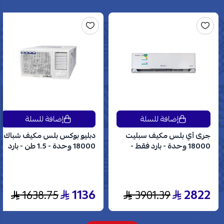
إضافة للسلة
إضافة للسلة
جرى آي بلس مكيف سبليت
دبليو بوكس بلس مكيف شباك
18000 وحدة - بارد فقط -
18000 وحدة - 1.5 طن - بارد
انفرتر - GWC18AVDXE
فقط - WBW18CPLUS
1136
2822
1638.75
3901.39