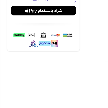
دفعة واحدة،
دة الاتساخ
.
واني بسهولة،
 اقتصاديًا
مع
ء.
مطبخ مع
مع 6 برامج غسيل الآن عبر متجر نجم
 دون فوائد عبر تابي وتمارا. وشحن
أطباقك وراحة