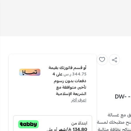
أو قسم فاتورتك بقيمة
على
4
344.75 ر.س
دفعات بدون رسوم
تأخير، متوافقة مع
الشريعة الإسلامية
توشيبا غسالة صحون - 6 برامج - 14 مكان - فضى - DW-
اعرف أكثر
اق مع
غسالة
نح مطبخك لمسة
ائج نظافة مثالية