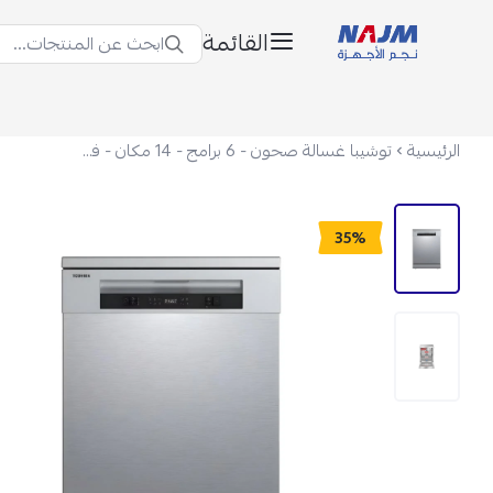
القائمة
ابحث عن المنتجات...
نجم الأجهزة
الرئيسية
توشيبا غسالة صحون - 6 برامج - 14 مكان - فضى - DW-14F5ME-S
35%