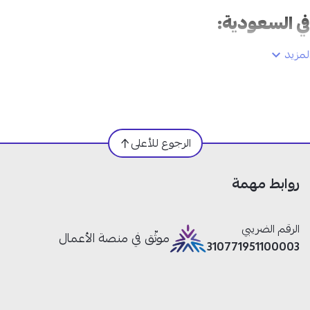
مزيد
الرجوع للأعلى
روابط مهمة
الرقم الضريبي
موثّق في منصة الأعمال
310771951100003