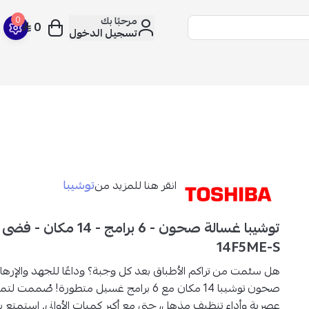
مرحبًا بك
0
0
تسجيل الدخول
توشيبا
انقر هنا للمزيد من
14F5ME-S
هل سئمت من تراكم الأطباق بعد كل وجبة؟ وداعًا للجهد والإره
صحون توشيبا 14 مكان مع 6 برامج غسيل متطورة!
صُممت لتم
عصرية وأداء تنظيف مذهل، حتى مع أكبر كميات الأواني. استمتع بنت