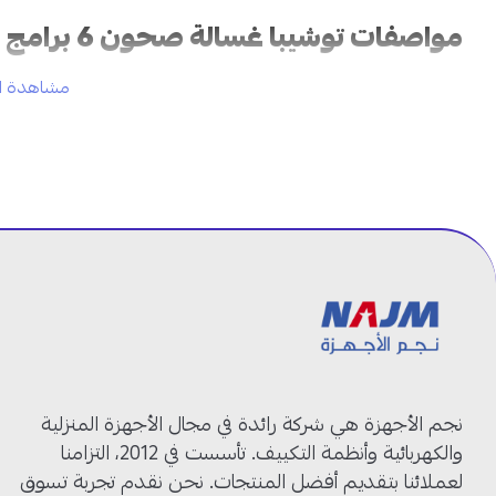
مواصفات توشيبا غسالة صحون 6 برامج في السعودية:
مشاهدة ال
العلامة التجارية:
توشيبا
رقم الموديل:
DW-14F5ME(S)-SA
النوع:
غسالة صحون
السعة:
14 مكان
عدد البرامج:
6 برامج
عدد الرفوف:
2 رفوف قابلة للتعديل
استهلاك المياه السنوي:
1650 لتر
اللون: فضي
أبعاد الجهاز:
59.8 × 60 × 84.5 سم
بلد الصنع:
الصين
ضمان المحرك:
5 سنوات
ضمان الجهاز:
سنتان
نجم الأجهزة هي شركة رائدة في مجال الأجهزة المنزلية
والكهربائية وأنظمة التكييف. تأسست في 2012، التزامنا
غسالة صحون توشيبا 14 مكان: تجربة تنظيف مثالية ومريحة!
لعملائنا بتقديم أفضل المنتجات. نحن نقدم تجربة تسوق