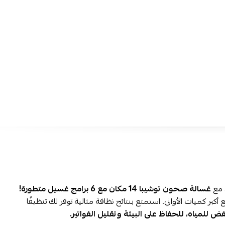
سعة 14 مكانًا كبيرة:
توفر لك تنظيف
كمية كبيرة من الأطباق 
إذاً لا مزيد من الغسيل المتكرر بعد الوجبات الكبيرة.
6 برامج غسيل متنوعة:
تضمن تنظيف الأواني الحساسة والشدي
بشكل مثالي، مما ي
حافظ على جودة أدواتك ويمنحك راحة البال
رفوف مزدوجة قابلة للتعديل:
تساعدك على
ترتيب الأطباق والأ
إذاً يمكنك استيعاب جميع الأحجام دون عناء.
كفاءة عالية في استهلاك المياه (1650 لتر/سنة): ت
منحك
توفيرًا
الحفاظ على البيئة، إذاً أقل استهلاك للمياه دون التأثير على الأدا
تصميم فضي أنيق وأبعاد متوازنة:
يسهل وضع الغسالة في أي 
إضافة لمسة جمالية،
إذاً مطبخك مرتب وعصري دائمًا.
احصل على غسالة صحون توشيبا 14 مكان 
مع إمكانية الدفع بالتقسيط المريح على 4 دفعات
امن وسريع لكافة مدن السعودية استمتع بتنظيف سريع وفعال ل
كاملة في مطبخك!
 مع
غسالة صحون توشيبا 14 مكان مع 6 برامج غسيل متطورة!
ميات الأواني. استمتع بنتائج نظافة مثالية توفر لك تنظيفًا
للمياه، للحفاظ على البيئة وتقليل الفواتير.