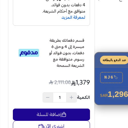
 ا
ستهلاك
قسم دفعاتك بطريقة
ميسرة إلى 4 وحتى 6
دفعات، بدون فوائد أو
رسوم. متوافقة مع
عند الدفع بالبطاقة
الشريعة السمحة
NJ6
🏷
1,379
2,111.08
1,296
الكمية
SAR
إضافة للسلة
اشتري الآن