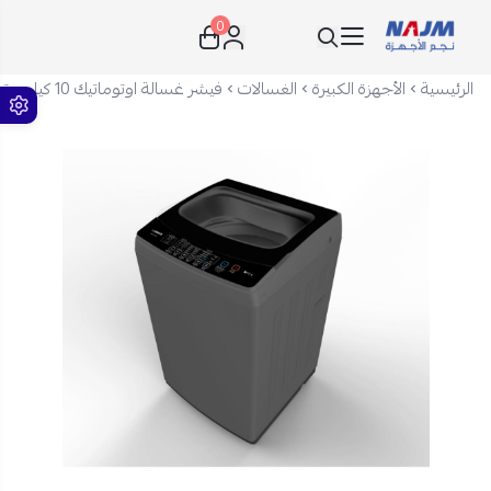
0
نجم الأجهزة
الرئيسية
الأجهزة الكبيرة
الغسالات
فيشر غسالة اوتوماتيك 10 كيلو - تحميل علوي - فضي - FAWMT-M100G