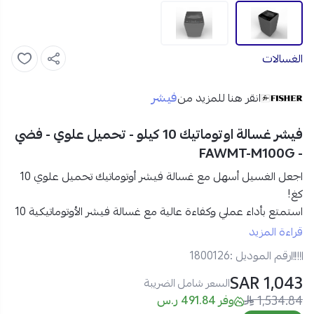
الغسالات
فيشر
انقر هنا للمزيد من
فيشر غسالة اوتوماتيك 10 كيلو - تحميل علوي - فضي
- FAWMT-M100G
اجعل الغسيل أسهل مع غسالة فيشر أوتوماتيك تحميل علوي 10
كغ!
استمتع بأداء عملي وكفاءة عالية مع
غسالة فيشر الأوتوماتيكية 10
كغ
ذات التحميل العلوي، المصممة لتمنحك نظافة فعالة
قراءة المزيد
واستخدامًا مريحًا يناسب العائلات المتوسطة. لونها الفضي العصري
رقم الموديل :
1800126
يمنحها مظهرًا أنيقًا يتماشى مع أي ديكور منزلي.
1,043 SAR
السعر شامل الضريبة
1,534.84
مواصفات غسالة اتوماتيك فيشر تحميل علوي – فضي:
وفر 491.84 ر.س