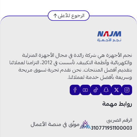
علوي – فضي:
الرجوع للأعلى
المنتج:
غسالة اوتوماتيك
العلامة التجارية:
فيشر
الموديل:
FAWMT-M100G
نوع التحميل:
تحميل علوي
السعة:
10 كيلو
نجم الأجهزة هي شركة رائدة في مجال الأجهزة المنزلية
اللون:
فضي
والكهربائية وأنظمة التكييف. تأسست في 2012، التزامنا لعملائنا
لوحة التحكم
: الكترونية
بتقديم أفضل المنتجات. نحن نقدم تجربة تسوق مريحة
وسريعة بأفضل خدمة لعملائنا.
فيشر غسالة 10 كيلو: أداء موثوق لكل
أنواع الغسيل!
روابط مهمة
سعة كبيرة:
غسالة اتوماتيك 10 كيلو تضمن غسل
الرقم الضريبي
كميات أكبر من الملابس في دورة واحدة لتوفير الوقت
موثّق في منصة الأعمال
310771951100003
والطاقة.