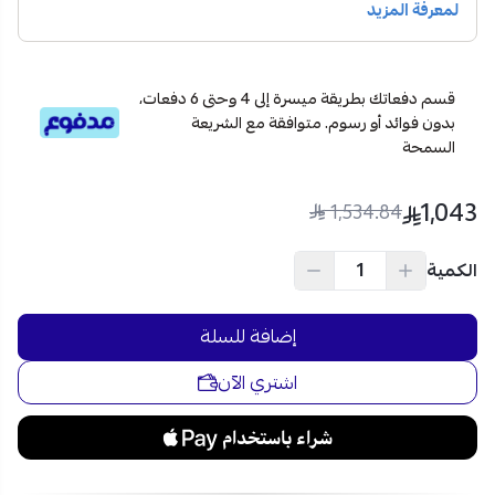
الحرارة وسرعة العصر والبرامج.
تصميم فضي أنيق:
يضيف لمسة عصرية متناسقة مع
ديكور المنازل الحديثة.
قسم دفعاتك بطريقة ميسرة إلى 4 وحتى 6 دفعات،
اطلب الآن غسالة فيشر 10 كغ وتمتع بغسيل أكثر نظافة وراحة!
بدون فوائد أو رسوم. متوافقة مع الشريعة
تسوقها بالتقسيط المريح عبر تابي وتمارا من متجر نجم الأجهزة في
السمحة
السعودية وبأفضل الأسعار!
1,043
1,534.84
الكمية
إضافة للسلة
اشتري الآن