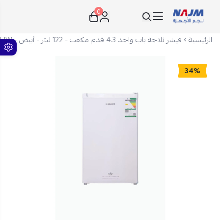
0
نجم الأجهزة
الرئيسية
فيشر ثلاجة باب واحد 4.3 قدم مكعب - 122 ليتر - أبيض - FR-S125HW
34%