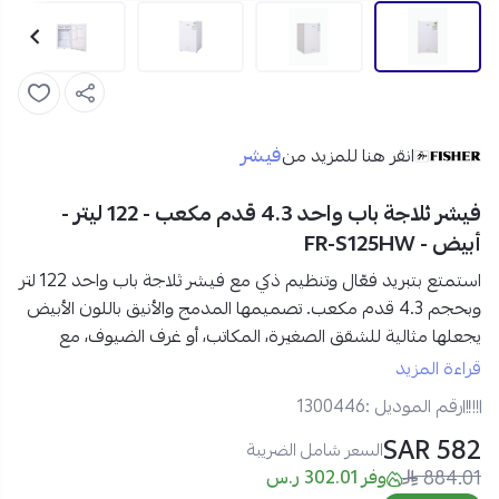
فيشر
انقر هنا للمزيد من
فيشر ثلاجة باب واحد 4.3 قدم مكعب - 122 ليتر -
أبيض - FR-S125HW
استمتع بتبريد فعّال وتنظيم ذكي مع
فيشر ثلاجة باب واحد 122 لتر
وبحجم 4.3 قدم مكعب.
تصميمها المدمج والأنيق باللون الأبيض
يجعلها مثالية للشقق الصغيرة، المكاتب، أو غرف الضيوف، مع
كفاءة عالية في استهلاك الطاقة وأداء موثوق للحفاظ على الأطعمة
قراءة المزيد
والمشروبات طازجة.
رقم الموديل :
1300446
582 SAR
مواصفات ثلاجة فيشر 122 لتر في السعودية:
السعر شامل الضريبة
884.01
العلامة التجارية:
فيشر
وفر 302.01 ر.س