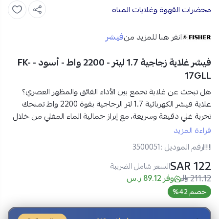
محضرات القهوة وغلايات المياه
فيشر
انقر هنا للمزيد من
فيشر غلاية زجاجية 1.7 ليتر - 2200 واط - أسود - FK-
17GLL
هل تبحث عن غلاية تجمع بين الأداء الفائق والمظهر العصري؟
غلاية فيشر الكهربائية 1.7 لتر الزجاجية بقوة 2200 واط تمنحك
تجربة غلي دقيقة وسريعة، مع إبراز جمالية الماء المغلي
من خلال
جسمها الزجاجي الشفاف والإضاءة الداخلية، لتكون قطعة أنيقة
قراءة المزيد
تضيف لمسة راقية لمطبخك.
رقم الموديل :
3500051
122 SAR
مواصفات غلاية فيشر الكهربائية 1.7 لتر الزجاجية في السعودية:
السعر شامل الضريبة
211.12
العلامة التجارية:
فيشر
وفر 89.12 ر.س
رقم الموديل:
FK-17GLL
خصم 42%
النوع:
غلاية كهربائية
السعة:
1.7 لتر