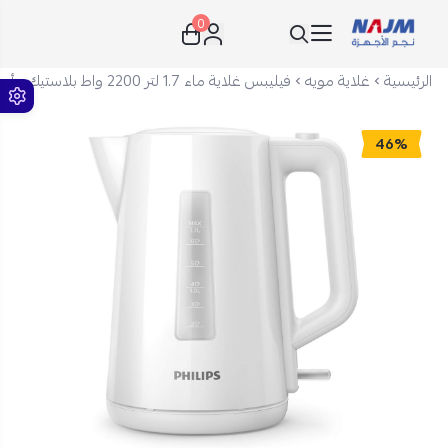
0
نجم الأجهزة
الرئيسية
غلاية مويه
فيليبس غلاية ماء 1.7 لتر 2200 واط بلاستيك - أبيض - HD9318/01
46%