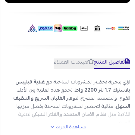
تخزين سهل للكابل:
غلاية فيليبس مزودة بلفاف
كابل
مدمج
لتنظيم الأسلاك وتخزين مريح.
اكتشف غلاية ماء فيليبس 1.7 لتر 2200 واط، واستمتع بسهولة
التحضير والكفاءة العالية لتحضير المشروبات الساخنة بسرعة.
اطلبها الآن بتقسيط مريح وسعر مناسب من متجر نجم، مع
الشحن السريع داخل السعودية!
تفاصيل المنتج
تقييمات العملاء
ارتقِ بتجربة تحضير المشروبات الساخنة مع
غلاية فيليبس
بلاستيك 1.7 لتر 2200 واط
. تجمع هذه الغلاية بين الأداء
القوي والتصميم العصري لتوفير
الغليان السريع والتنظيف
السهل
. مثالية لتحضير المشروبات الساخنة بفضل ميزاتها
الذكية مثل
نظام الأمان المتعدد والفلتر الشبكي
لتنقية
المياه.
مشاهدة المزيد