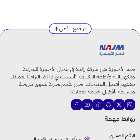
مواصفات غلاية فيليبس بلاستيك 1.7 لتر
2200 واط بلون أبيض:
الرجوع للأعلى
المنتج:
غلاية ماء
الماركة
: فيليبس
رقم الموديل
: HD9318/01
القدرة الكهربائية
: 2200 واط
السعة
: 1.7 لتر
نجم الأجهزة هي شركة رائدة في مجال الأجهزة المنزلية
المادة
: بلاستيك عالي الجودة
والكهربائية وأنظمة التكييف. تأسست في 2012، التزامنا لعملائنا
اللون
: أبيض
بتقديم أفضل المنتجات. نحن نقدم تجربة تسوق مريحة
نظام أمان متعدد
وسريعة بأفضل خدمة لعملائنا.
لولب تسخين مستوٍ للغليان السريع
فلتر شبكي صغير
غطاء كبس مع فتحة عريضة للتنظيف
روابط مهمة
مؤشر مستوى الماء
مؤشر الكوب الواحد
الرقم الضريبي
ضوء دليلي لتشغيل الغلاية
موثّق في منصة الأعمال