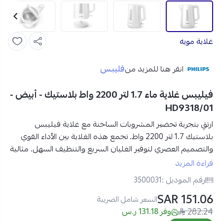
غلاية مويه
فليبس
انقر هنا للمزيد من
فيليبس غلاية ماء 1.7 لتر 2200 واط بلاستيك - أبيض -
HD9318/01
ارتقِ بتجربة تحضير المشروبات الساخنة مع
غلاية فيليبس
بلاستيك 1.7 لتر 2200 واط
. تجمع هذه الغلاية بين الأداء القوي
والتصميم العصري لتوفير
الغليان السريع والتنظيف السهل
. مثالية
لتحضير المشروبات الساخنة بفضل ميزاتها الذكية مثل
نظام الأمان
قراءة المزيد
المتعدد والفلتر الشبكي
لتنقية المياه.
رقم الموديل :
3500031
151.06 SAR
مواصفات غلاية فيليبس بلاستيك 1.7 لتر 2200 واط بلون أبيض:
السعر شامل الضريبة
282.24
المنتج:
غلاية ماء
وفر 131.18 ر.س