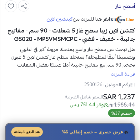
أسطح غاز
كيتشين لاين
انقر هنا للمزيد من
كتشن لاين زيبا سطح غاز 5 شعلات - 90 سم - مفاتيح
جانبية - خفيف - فضي - G5020 - MP5VMSMCPC
هل تبحث عن سطح غاز واسع يمنحك مرونة أكبر في الطهي
وتصميمًا أنيقًا لمطبخك؟ يمنحك
سطح غاز كتشن لاين 5 عيون
بحجم
90 سم مع مفاتيح جانبية
أداءً عمليًا بفضل
الشعلات
المتنوعة، هيكل الستانلس ستيل المتين، ونظام الأمان المدمج
.
قراءة المزيد
رقم الموديل :
2500126
مواصفات سطح غاز كتشن لاين 5 عيون في السعودية:
1,237 SAR
العلامة التجارية:
كتشن لاين زيبا
السعر شامل الضريبة
1,988.44
رقم الموديل:
G5020 - MP5VMSMCPC
وفر 751.44 ر.س
نوع المنتج:
سطح غاز مدمج
خصم 37%
المقاس:
90 سم
الخامة:
ستانلس ستيل
🔥
عرض حصري – خصم إضافي 6%
عند الدفع بالبطاقة
عدد العيون:
5 عيون غاز