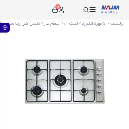
0
نجم الأجهزة
الرئيسية
الأجهزة الكبيرة
البلت ان
أسطح غاز
كتشن لاين زيبا سطح غاز 5 شعلات - 90 سم - مفاتيح جانبية - خفيف - فضي -  - MP5VMSMCPC