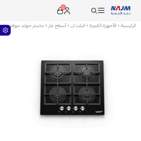
0
نجم الأجهزة
الرئيسية
الأجهزة الكبيرة
البلت ان
أسطح غاز
ماستر جولد موقد غاز 4 شعلات - 60 سم - زجاج - مفاتيح أمامية - MG-6170-05