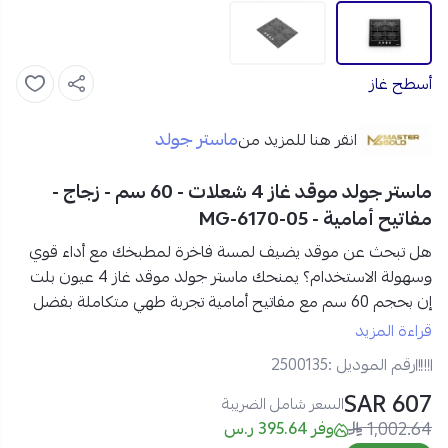
أسطح غاز
ماستر جولد
انقر هنا للمزيد من
ماستر جولد موقد غاز 4 شعلات - 60 سم - زجاج -
مفاتيح أمامية - MG-6170-05
هل تبحث عن موقد يضيف لمسة فاخرة لمطبخك مع أداء قوي
وسهولة الاستخدام؟ يمنحك
ماستر جولد موقد غاز 4 عيون بلت
إن بحجم 60 سم مع مفاتيح أمامية
تجربة طهي متكاملة بفضل
شعلات SABAF الإيطالية، السطح الزجاجي الأنيق، والإشعال الذاتي
قراءة المزيد
العملي.
رقم الموديل :
2500135
607 SAR
مواصفات ماستر جولد موقد غاز 4 عيون زجاجي في السعودية:
السعر شامل الضريبة
1,002.64
العلامة التجارية:
ماستر جولد
وفر 395.64 ر.س