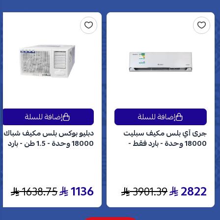
إضافة للسلة
إضافة للسلة
جرى آي بلس مكيف سبليت
دبليو بوكس بلس مكيف شباك
18000 وحدة - بارد فقط -
18000 وحدة - 1.5 طن - بارد
انفرتر - GWC18AVDXE
فقط - WBW18CPLUS
1136
2822
1638.75
3901.39