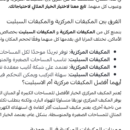
وعيوب كل منهما.
تابع معنا لاختيار الخيار المثالي لاحتياجاتك.
الفرق بين المكيفات المركزية والمكيفات السبليت
يتمتع كل من
المكيفات المركزية
و
المكيفات السبليت
بخصائص تج
الأماكن. تختلف المزايا التي يقدمها كل منهما وفقًا لحجم المكان واحت
المكيفات المركزية
: توفر تبريدًا موحدًا لكل المساحات 
المكيفات السبليت
: تناسب المساحات الصغيرة والمتو
المكيفات المركزية
: تعتمد على شبكة أنابيب معقدة تتط
المكيفات السبليت
: سهلة التركيب ويمكن التحكم ف
أيهما أفضل المكيفات مركزية أم الاسبليت؟
يُعتبر المكيف المركزي الخيار الأفضل للمساحات الكبيرة أو المباني ا
يوفر المكيف المركزي توزيعًا متساويًا للهواء البارد، ولكنه يتطلب تكل
من ناحية أخرى، يعتبر مكيف السبليت أكثر كفاءة في استهلاك الكهرباء
المثالي للمساحات الصغيرة والمتوسطة. بشكل عام، يعتمد الخيار ا
مميزات المكيفات المركزية في السعودية