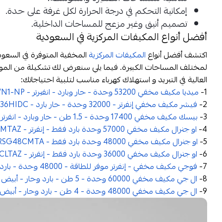
إمكانية التحكم في درجة الحرارة لكل غرفة على حدة.
تصميم أنيق وغير مزعج للمساحات الداخلية.
أفضل أنواع المكيفات المركزية في السعودية
اكتشف أفضل أنواع
المكيفات المركزية
المخفية المتوفرة في السعودية 
لمختلف المساحات الكبيرة. فيما يلي سنعرض لك تشكيلة من المودي
العالية في التبريد و استهلاك كهرباء مناسب لتلبية احتياجاتك:
1-
ميديا مكيف مخفي 53200 وحدة - حار وبارد - انفيرتر - MTBTVE60HWN1-NP
2-
فيشر مكيف مخفي إنفرتر - 32000 وحدة - حار بارد - FDAC-XF36HIDC
3-
بيسك مكيف مخفي 17400 وحدة - 1.5 طن - حار وبارد - انفرتر - BDAC-XF18HIDC
4-
او جنرال مكيف مخفي 57000 وحدة بارد فقط - إنفرتر - ARSG60CMTAZ
5-
او جنرال مكيف مخفي 48000 وحدة بارد فقط - ARSG48CMTA
6-
او جنرال مكيف مخفي 36000 وحدة بارد فقط - إنفرتر - ARSG36CLTAZ
7-
فوجي مكيف مخفي - إنفرتر موفر للطاقة - 48000 وحدة - بارد فقط - أبيض - RDG48CMTA-S
8-
ال جي مكيف مخفي 60000 وحدة - 5 طن - بارد وحار - أبيض - ABNW60GM3TA
9-
ال جي مكيف مخفي 48000 وحدة - 4 طن - بارد وحار - أبيض - ABNW55GM3TA